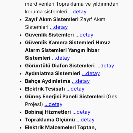
merdivenleri Topraklama ve yıldırımdan
koruma sistemleri
…detay
Zayıf Akım Sistemleri
Zayıf Akım
Sistemleri
…detay
Güvenlik Sistemleri
…detay
Güvenlik Kamera Sistemleri Hırsız
Alarm Sistemleri Yangın İhbar
Sistemleri
…detay
Görüntülü Diafon Sistemleri
…detay
Aydınlatma Sistemleri
…detay
Bahçe Aydınlatma
…detay
Elektrik Tesisatı
…detay
Güneş Enerjisi Paneli
Sistemleri
(Ges
Projesi)
…detay
Bobinaj Hizmetleri
…detay
Topraklama Ölçümü
…detay
Elektrik Malzemeleri Toptan,