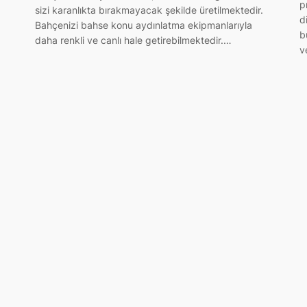
p
sizi karanlıkta bırakmayacak şekilde üretilmektedir.
d
Bahçenizi bahse konu aydınlatma ekipmanlarıyla
b
daha renkli ve canlı hale getirebilmektedir.…
v