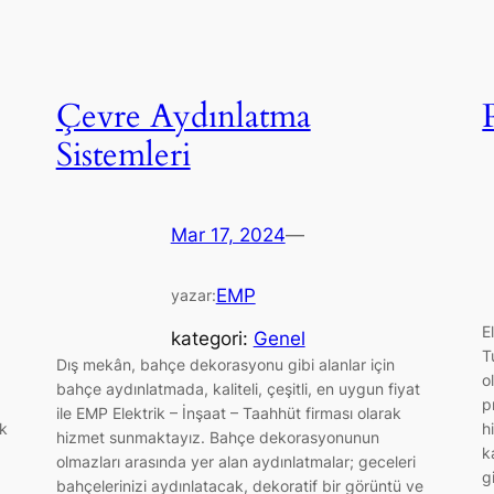
Çevre Aydınlatma
Sistemleri
Mar 17, 2024
—
EMP
yazar:
E
kategori:
Genel
T
Dış mekân, bahçe dekorasyonu gibi alanlar için
o
bahçe aydınlatmada, kaliteli, çeşitli, en uygun fiyat
p
ile EMP Elektrik – İnşaat – Taahhüt firması olarak
ak
h
hizmet sunmaktayız. Bahçe dekorasyonunun
k
olmazları arasında yer alan aydınlatmalar; geceleri
g
bahçelerinizi aydınlatacak, dekoratif bir görüntü ve